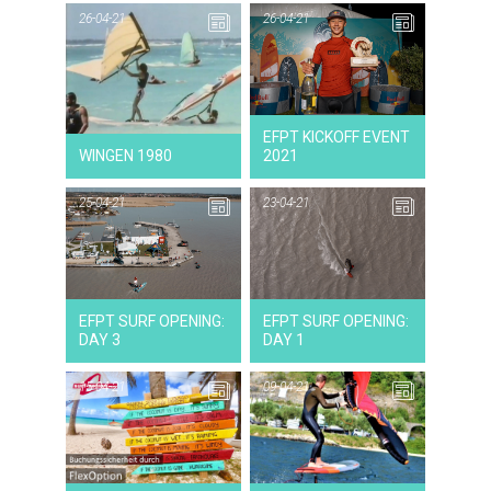
26-04-21
26-04-21
26-04-21
NEWS
EFPT KICKOFF EVENT
WINGEN 1980
2021
25-04-21
23-04-21
25-04-21
NEWS
EFPT SURF OPENING:
EFPT SURF OPENING:
DAY 3
DAY 1
15-04-21
09-04-21
15-04-21