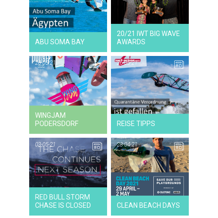
28-07-21
NEWS
20/21 IWT BIG WAVE
ABU SOMA BAY
AWARDS
26-05-21
26-05-21
26-05-21
VIDEO
WINGJAM
PODERSDORF
REISE TIPPS
03-05-21
28-04-21
03-05-21
NEWS
RED BULL STORM
CHASE IS CLOSED
CLEAN BEACH DAYS